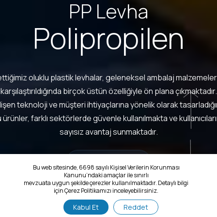
PP Levha
Polipropilen
ttiğimiz oluklu plastik levhalar, geleneksel ambalaj malzemeler
karşılaştırıldığında birçok üstün özelliğiyle ön plana çıkmaktadır.
işen teknoloji ve müşteri ihtiyaçlarına yönelik olarak tasarladığ
Next
 ürünler, farklı sektörlerde güvenle kullanılmakta ve kullanıcılar
sayısız avantaj sunmaktadır.
İncele
Previou
Bu web sitesinde, 6698 sayılı Kişisel Verilerin Korunması
Kanunu’ndaki amaçlar ile sınırlı
mevzuata uygun şekilde çerezler kullanılmaktadır. Detaylı bilgi
için Çerez Politikamızı inceleyebilirsiniz.
Kabul Et
Reddet